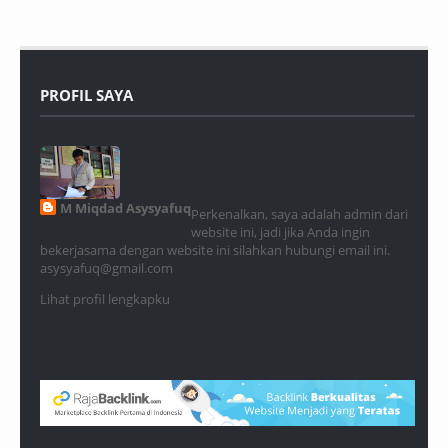
PROFIL SAYA
M Miqdad Asysyafuq
Perkenalkan, saya adalah admin dari
website ini, jadi jika Anda ingin
bekerjasama dengan website ini silahkan hubungi email ini.
asysyafuq@gmail.com
Lihat profil lengkapku