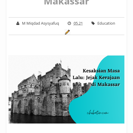
Makassar
M Miqdad Asysyafuq
05.21
Education