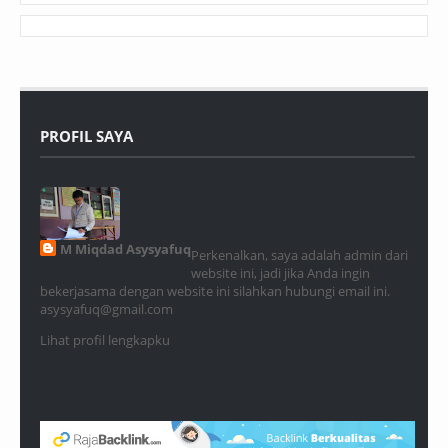
PROFIL SAYA
M Miqdad Asysyafuq
Perkenalkan, saya adalah admin dari
website ini, jadi jika Anda ingin
bekerjasama dengan website ini silahkan hubungi email ini.
asysyafuq@gmail.com
Lihat profil lengkapku