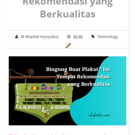
Rekomendasi yang
Berkualitas
M Miqdad Asysyafuq
06.46
Technology