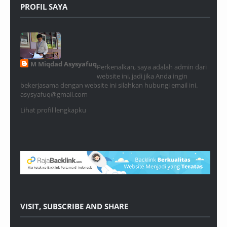
PROFIL SAYA
M Miqdad Asysyafuq
Perkenalkan, saya adalah admin dari
website ini, jadi jika Anda ingin
bekerjasama dengan website ini silahkan hubungi email ini.
asysyafuq@gmail.com
Lihat profil lengkapku
VISIT, SUBSCRIBE AND SHARE