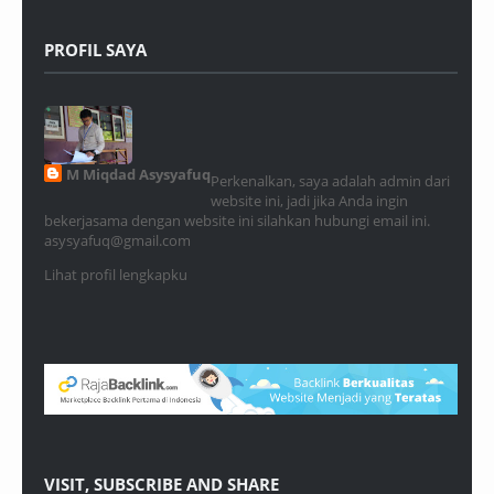
PROFIL SAYA
M Miqdad Asysyafuq
Perkenalkan, saya adalah admin dari
website ini, jadi jika Anda ingin
bekerjasama dengan website ini silahkan hubungi email ini.
asysyafuq@gmail.com
Lihat profil lengkapku
VISIT, SUBSCRIBE AND SHARE