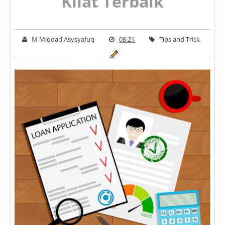
Kilat Terbaik
M Miqdad Asysyafuq
08.21
Tips and Trick