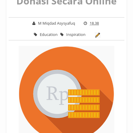
Donasi Secara Online
M Miqdad Asysyafuq
18.38
Education
Inspiration