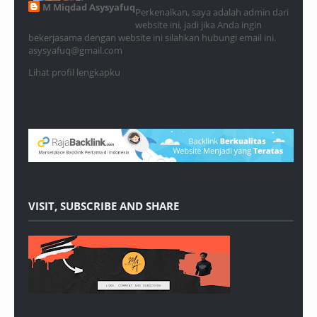
M Miqdad Asysyafuq
Perkenalkan, saya adalah admin dari
website ini, jadi jika Anda ingin
bekerjasama dengan website ini silahkan hubungi email ini.
asysyafuq@gmail.com
Lihat profil lengkapku
VISIT, SUBSCRIBE AND SHARE