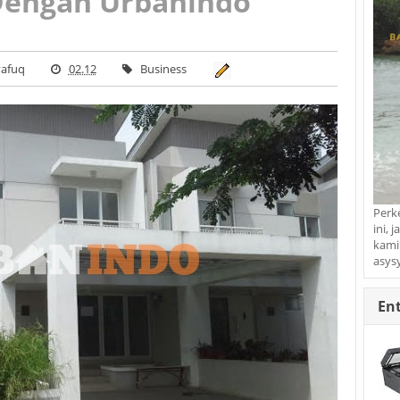
Dengan Urbanindo
afuq
02.12
Business
Perk
ini, 
kami
asys
Ent