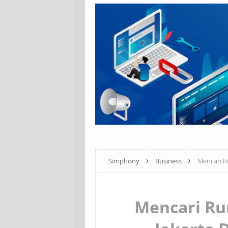
Simphony
Business
Mencari R
Mencari Ru