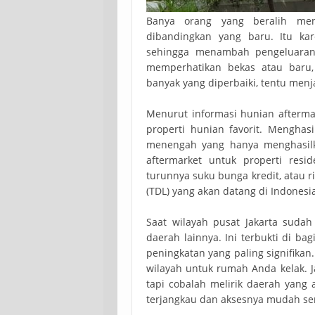
Banya orang yang beralih me
dibandingkan yang baru. Itu ka
sehingga menambah pengeluara
memperhatikan bekas atau baru, 
banyak yang diperbaiki, tentu men
Menurut informasi hunian afterma
properti hunian favorit. Mengha
menengah yang hanya menghasilk
aftermarket untuk properti reside
turunnya suku bunga kredit, atau ris
(TDL) yang akan datang di Indonesi
Saat wilayah pusat Jakarta suda
daerah lainnya. Ini terbukti di ba
peningkatan yang paling signifika
wilayah untuk rumah Anda kelak.
tapi cobalah melirik daerah yan
terjangkau dan aksesnya mudah sert