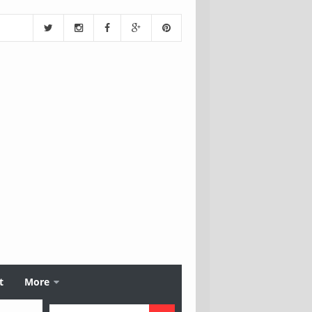
t
More