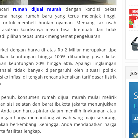
ncari
rumah dijual murah
dengan kondisi bekas
rena harga rumah baru yang terus melonjak tinggi,
n untuk membeli hunian nyaman. Memang tak usah
asalkan kondisinya masih bisa ditempati dan tidak
jadi pilihan tepat untuk menghemat pengeluaran.
rket dengan harga di atas Rp 2 Miliar merupakan tipe
silkan keuntungan hingga 100% dibanding pasar kelas
an keuntungan 20% hingga 60%. Apalagi lingkungan
nsial tidak banyak dipengaruhi oleh situasi politik,
jas
iko inflasi di tengah rencana kenaikan tarif dasar listrik
a.
h penuh, konsumen rumah dijual murah mulai melirik
gian sisi selatan dan barat ibukota Jakarta menunjukkan
n. Anda pun harus pintar dalam memilih lingkungan atau
 Jangan hanya memandang wilayah yang maju sekarang,
g akan berkembang. Sehingga, Anda mendapatkan harga
a fasilitas lengkap.