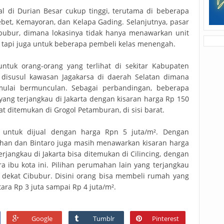
al di Durian Besar cukup tinggi, terutama di beberapa
ebet, Kemayoran, dan Kelapa Gading. Selanjutnya, pasar
bubur, dimana lokasinya tidak hanya menawarkan unit
, tapi juga untuk beberapa pembeli kelas menengah.
untuk orang-orang yang terlihat di sekitar Kabupaten
 disusul kawasan Jagakarsa di daerah Selatan dimana
ulai bermunculan. Sebagai perbandingan, beberapa
yang terjangkau di Jakarta dengan kisaran harga Rp 150
at ditemukan di Grogol Petamburan, di sisi barat.
 untuk dijual dengan harga Rpn 5 juta/m². Dengan
rahan dan Bintaro juga masih menawarkan kisaran harga
erjangkau di Jakarta bisa ditemukan di Cilincing, dengan
ara ibu kota ini. Pilihan perumahan lain yang terjangkau
r dekat Cibubur. Disini orang bisa membeli rumah yang
tara Rp 3 juta sampai Rp 4 juta/m².
Google
Tumblr
Pinterest